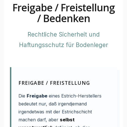
Freigabe / Freistellung
Estrich-Feuchte-Fragen
/ Bedenken
Baustoff-Feuchte
Kauf im Shop
Rechtliche Sicherheit und
Haftungsschutz für Bodenleger
Kontakt
FREIGABE / FREISTELLUNG
Die
Freigabe
eines Estrich-Herstellers
bedeutet nur, daß irgendjemand
irgendetwas mit der Estrichschicht
machen darf, aber
selbst