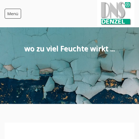
Menü
Startseite
wo zu viel Feuchte wirkt ...
Feuchte-Messgeräte
Zulassung / Anerkennnung
Freigabe / Freistellung / Bedenken
Feuchteschutz-Anleitung
gerichtliche 'Anerkennung'
DNS-Messtechnik
Prüfberichte
Messmethoden Vergleich
Alte G-812 Messgeräte