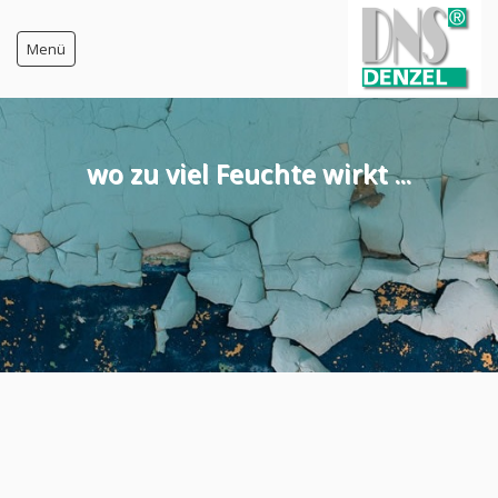
Menü
Startseite
wo zu viel Feuchte wirkt ...
Feuchte-Messgeräte
Baustoff-Feuchte
Kauf im Shop
Warenkorb
AGB
AGB für Warenlieferung
AGB für Dienstleistungen
AGB für elektr. Messgeräte